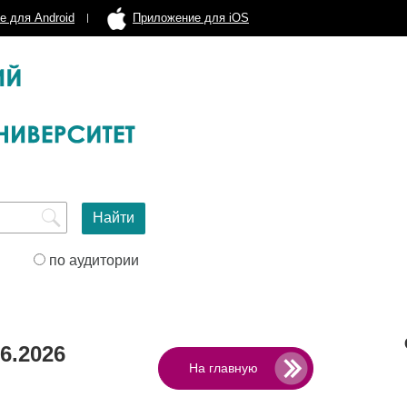
е для Android
Приложение для iOS
по аудитории
6.2026
На главную