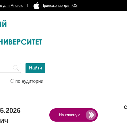
е для Android
Приложение для iOS
по аудитории
С
5.2026
На главную
вич