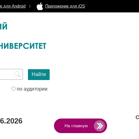
е для Android
Приложение для iOS
по аудитории
С
6.2026
На главную