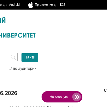
е для Android
Приложение для iOS
по аудитории
С
6.2026
На главную