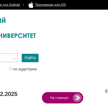
е для Android
Приложение для iOS
по аудитории
С
2.2025
На главную