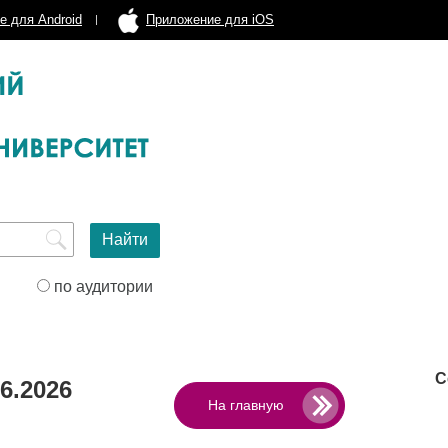
е для Android
Приложение для iOS
по аудитории
С
6.2026
На главную