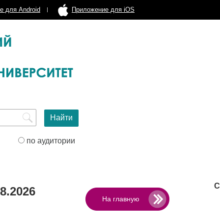
е для Android
Приложение для iOS
по аудитории
С
8.2026
На главную