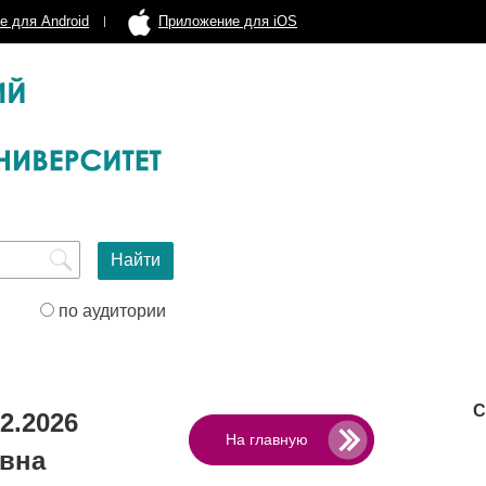
е для Android
Приложение для iOS
по аудитории
С
2.2026
На главную
вна