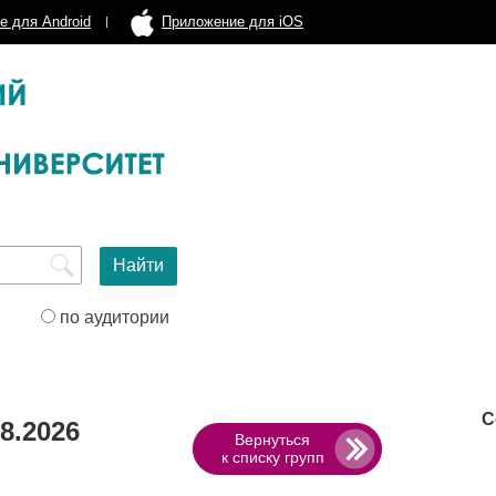
е для Android
Приложение для iOS
по аудитории
С
8.2026
Вернуться
к списку групп