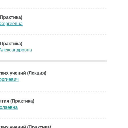
Практика)
 Сергеевна
Практика)
 Александровна
ких учений (Лекция)
оргиевич
тия (Практика)
олаевна
ких учений (Практика)