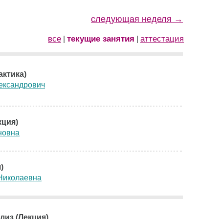
следующая неделя →
все
текущие занятия
аттестация
|
|
актика)
ександрович
кция)
новна
)
Николаевна
лиз (Лекция)