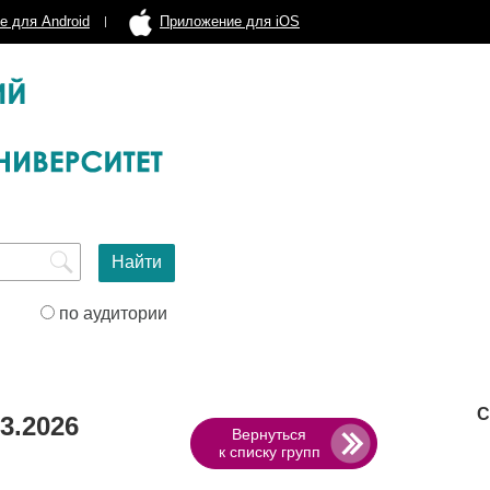
е для Android
Приложение для iOS
по аудитории
С
3.2026
Вернуться
к списку групп