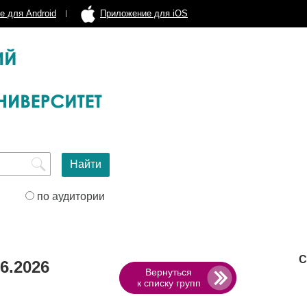
е для Android
Приложение для iOS
по аудитории
С
6.2026
Вернуться
к списку групп