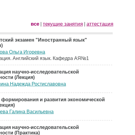
все
текущие занятия
аттестация
|
|
тский экзамен "Иностранный язык"
н)
ова Ольга Игоревна
ация. Английский язык. Кафедра АЯ№1
ация научно-исследовательской
ности (Лекция)
ина Надежда Ростиславовна
 формирования и развития экономической
екция)
ева Галина Васильевна
ация научно-исследовательской
ности (Практика)