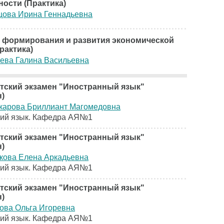
ности (Практика)
цова Ирина Геннадьевна
 формирования и развития экономической
рактика)
ева Галина Васильевна
тский экзамен "Иностранный язык"
н)
карова Бриллиант Магомедовна
кий язык. Кафедра АЯ№1
тский экзамен "Иностранный язык"
н)
кова Елена Аркадьевна
кий язык. Кафедра АЯ№1
тский экзамен "Иностранный язык"
н)
ова Ольга Игоревна
кий язык. Кафедра АЯ№1