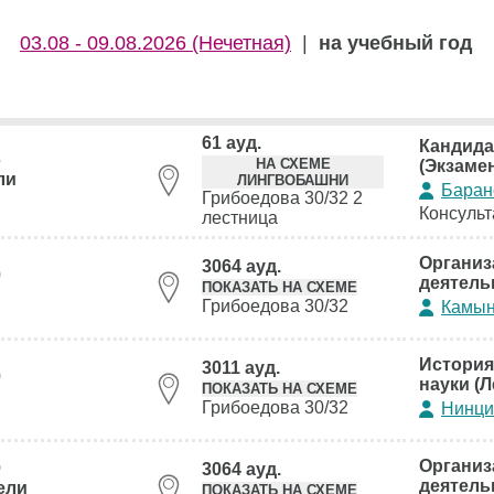
03.08 - 09.08.2026 (Нечетная)
|
на учебный год
61 ауд.
Кандида
5
НА СХЕМЕ
(Экзаме
ли
ЛИНГВОБАШНИ
Баран
Грибоедова 30/32 2
Консульт
лестница
Организ
3064 ауд.
0
деятель
ПОКАЗАТЬ НА СХЕМЕ
Грибоедова 30/32
Камын
История
3011 ауд.
0
науки (Л
ПОКАЗАТЬ НА СХЕМЕ
Грибоедова 30/32
Нинци
Организ
0
3064 ауд.
деятель
ели
ПОКАЗАТЬ НА СХЕМЕ