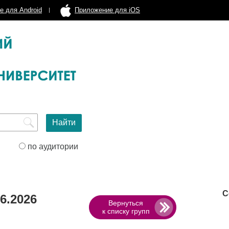
е для Android
Приложение для iOS
по аудитории
С
6.2026
Вернуться
к списку групп