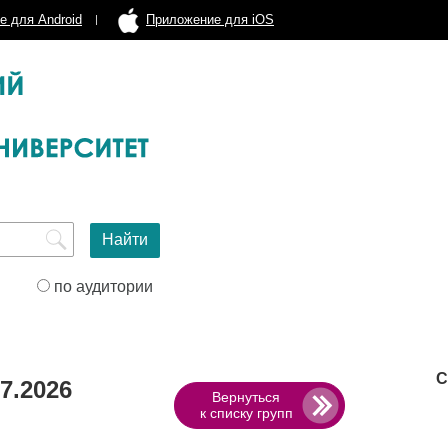
е для Android
Приложение для iOS
по аудитории
С
7.2026
Вернуться
к списку групп